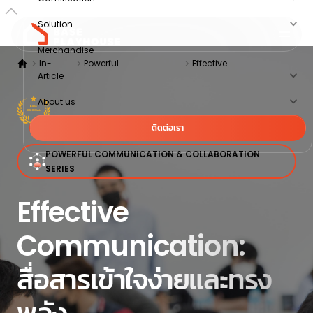
Solution
Merchandise
In-
Powerful
Effective
Article
House
Communication &
Communication: สื่อสาร
training
Collaboration Series
เข้าใจง่ายและทรงพลัง
About us
ติดต่อเรา
POWERFUL COMMUNICATION & COLLABORATION
SERIES
Effective
Communication:
สื่อสารเข้าใจง่ายและทรง