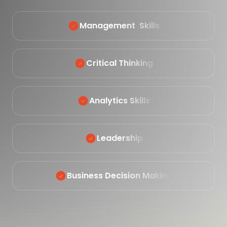
Management Skills
Critical Thinking
Analytics Skills
Leadership
Business Decision Making