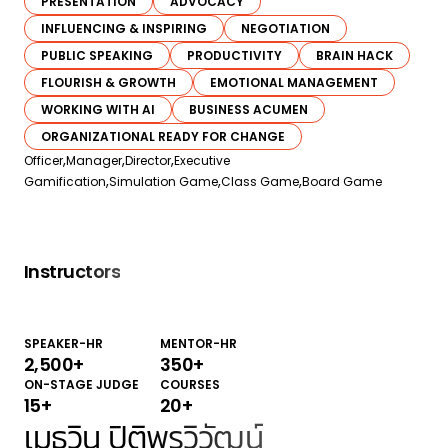
PRESENTATION
ADVOCACY
INFLUENCING & INSPIRING
NEGOTIATION
PUBLIC SPEAKING
PRODUCTIVITY
BRAIN HACK
FLOURISH & GROWTH
EMOTIONAL MANAGEMENT
WORKING WITH AI
BUSINESS ACUMEN
ORGANIZATIONAL READY FOR CHANGE
Officer
Manager
Director
Executive
Gamification
Simulation Game
Class Game
Board Game
Instructors
SPEAKER-HR
MENTOR-HR
2,500
+
350
+
ON-STAGE JUDGE
COURSES
15
+
20
+
เมธวิน ปิติพรวิวัฒน์