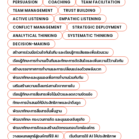
PERSUASION
COACHING
TEAM FACILITATION
TEAM MANAGEMENT
TRUST BUILDING
ACTIVE LISTENING
EMPATHIC LISTENING
CONFLICT MANAGEMENT
STRATEGIC DEPLOYMENT
ANALYTICAL THINKING
SYSTEMATIC THINKING
DECISION-MAKING
สร้างการร่วมมือร่วมใจกันในทีม และเรียนรู้การเสียสละเพื่อส่วนรวม
เรียนรู้ทักษะการทำงานเป็นทีมและทักษะการตัดสินใจและเพิ่มความไว้วางใจกัน
สร้างบรรยากาศการทำงานและการเปลี่ยนแปลงด้วยพลังบวก
พัฒนาทักษะและมุมมองเพื่อการทำงานร่วมกับทีม
เสริมสร้างความแข็งแกร่งทางใจจากภายใน
เรียนรู้ทักษะการสื่อสารเพื่อโน้มน้าวและลดความขัดแย้ง
ทักษะการนำเสนอให้มีประสิทธิภาพและน่าดึงดูด
พัฒนาทักษะการสื่อสารขั้นพื้นฐาน
พัฒนาทักษะ กระบวนการคิด และมุมมองเชิงธุรกิจ
พัฒนาทักษะการคิดและสร้างนวัตกรรมตอบโจทย์องค์กร
วางแผนกลยุทธ์สู่องค์กรที่ใช้ AI
เริ่มต้นการใช้ AI ให้ประสิทธิภาพ