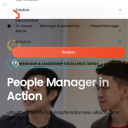
Solution
Merchandise
In-House
Manager & Leadership
People Manager
Article
training
Excellence Series
in Action
About us
ติดต่อเรา
MANAGER & LEADERSHIP EXCELLENCE SERIES
People Manager in
Action
เสริมสร้างทักษะที่จำเป็นในการบริหารจัดการคน เพื่อนำไปสู่การ
สร้างทีมที่ดี