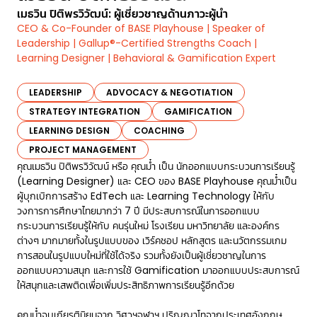
เมธวิน ปิติพรวิวัฒน์: ผู้เชี่ยวชาญด้านภาวะผู้นำ
CEO & Co-Founder of BASE Playhouse | Speaker of
Leadership | Gallup®-Certified Strengths Coach |
Learning Designer | Behavioral & Gamification Expert
LEADERSHIP
ADVOCACY & NEGOTIATION
STRATEGY INTEGRATION
GAMIFICATION
LEARNING DESIGN
COACHING
PROJECT MANAGEMENT
คุณเมธวิน ปิติพรวิวัฒน์​ หรือ คุณม๋ำ เป็น นักออกแบบกระบวนการเรียนรู้
(Learning Designer) และ CEO ของ BASE Playhouse คุณม๋ำเป็น
ผู้บุกเบิกการสร้าง EdTech และ Learning Technology ให้กับ
วงการการศึกษาไทยมากว่า 7 ปี มีประสบการณ์ในการออกแบบ
กระบวนการเรียนรู้ให้กับ คนรุ่นใหม่ โรงเรียน มหาวิทยาลัย และองค์กร
ต่างๆ มากมายทั้งในรูปแบบของ เวิร์คชอป หลักสูตร และนวัตกรรมเกม
การสอนในรูปแบบใหม่ที่ใช้ได้จริง รวมทั้งยังเป็นผู้เชี่ยวชาญในการ
ออกแบบความสนุก และการใช้ Gamification มาออกแบบประสบการณ์
ให้สนุกและเสพติดเพื่อเพิ่มประสิทธิภาพการเรียนรู้อีกด้วย
คุณม๋ำจบเกียรตินิยมจาก วิศวฯจุฬาฯ ปริญญาโทจากประเทศอังกฤษ