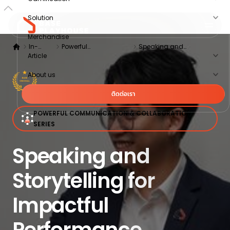
Solution
Merchandise
In-
Powerful
Speaking and
Article
House
Communication &
Storytelling for Impactful
training
Collaboration Series
Performance
About us
ติดต่อเรา
POWERFUL COMMUNICATION & COLLABORATION
SERIES
Speaking and
Storytelling for
Impactful