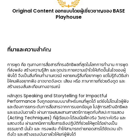
Original Content ออกแบบโดยผู้เชี่ยวชาญของ BASE
Playhouse
ที่มาและความสำคัญ
การพูด คือ ทุนทางการสื่อสารที่ทรงอิทธิพลที่สุดในโลกการทํางาน การพูด
ที่ส่งพลัง สร้างความรู้สึก และจุดประกายความเข้าใจให้เกิดข้ึนในใจของผู้
ฟังได้ จึงเป็นสิ่งที่คนทำงานควรมี หลายคนรู้สิ่งที่อยากพูด แต่ไม่รู้ถึงวิธีเล่า
ให้คนฟังอยากฟัง อาจขาดจังหวะ เสียง หรือ ภาษากายที่ช่วยดึงดูด และ
สร้างแรงสั่นสะเทือนทางอารมณ์
หลักสูตร Speaking and Storytelling for Impactful
Performance จึงถูกออกแบบมาสําหรับคนที่พูดได้ แต่ยังไม่โดนใจผู้ฟัง
และต้องการยกระดับการสื่อสารจากการบอกข้อมูล ไปสู่การสร้างอิทธิพล
และแรงบันดาลใจ ผ่านการผสมผสานศาสตร์การพูดกับศิลปะการแสดง
(Acting Techniques) ที่ผู้เรียนจะได้ลงมือฝึกจริง วิเคราะห์จริง และ
แสดงจริง ผ่านเทคนิคการสื่อสารเชิงปฏิบัติที่ช่วยให้พูดได้อย่างเป็น
ธรรมชาติ มั่นใจ และ ทรงพลัง ทำให้สามารถถ่ายทอดสารได้ชัดเจน เข้า
ถึงใจ และสร้างแรงบันดาลใจให้แก่ผู้ฟังได้