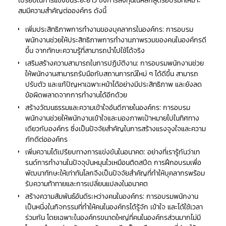
เปรียบในการแข่งขันระยะยาว ซึ่งการลงทุนในหลักสูตรอบรมที่เหมาะ
สมมีความสำคัญต่อองค์กร ดังนี้
เพิ่มประสิทธิภาพการทำงานของบุคลากรในองค์กร: การอบรม
พนักงานช่วยให้ประสิทธิภาพการทำงานภาพรวมของคนในองค์กรดี
ขึ้น จากทักษะความรู้ที่สามารถนำไปใช้ได้จริง
เสริมสร้างความสามารถในการปฏิบัติงาน: การอบรมพนักงานช่วย
ให้พนักงานสามารถรับมือกับสถานการณ์ใหม่ ๆ ได้ดีขึ้น สามารถ
ปรับตัว และแก้ปัญหาเฉพาะหน้าได้อย่างมีประสิทธิภาพ และยังลด
ข้อผิดพลาดจากการทำงานได้อีกด้วย
สร้างวัฒนธรรมและความเข้าใจอันดีภายในองค์กร: การอบรม
พนักงานช่วยให้พนักงานเข้าใจและมองภาพเป้าหมายไปในทิศทาง
เดียวกับองค์กร ซึ่งเป็นปัจจัยสำคัญในการสร้างแรงจูงใจและความ
ภักดีต่อองค์กร
เพิ่มความได้เปรียบทางการแข่งขันในอนาคต: อย่างที่เรารู้กันว่าเท
รนด์การทำงานในปัจจุบันหมุนไวเหมือนติดสปีด การฝึกอบรมเพื่อ
พัฒนาทักษะให้เท่าทันโลกจึงเป็นปัจจัยสำคัญที่ทำให้บุคลากรพร้อม
รับความท้าทายและการเปลี่ยนแปลงในอนาคต
สร้างความสัมพันธ์อันดีระหว่างคนในองค์กร: การอบรมพนักงาน
เป็นหนึ่งในกิจกรรมที่ทำให้คนในองค์กรได้รู้จัก เข้าใจ และได้ใช้เวลา
ร่วมกัน โดยเฉพาะในองค์กรขนาดใหญ่ที่คนในองค์กรส่วนมากไม่มี