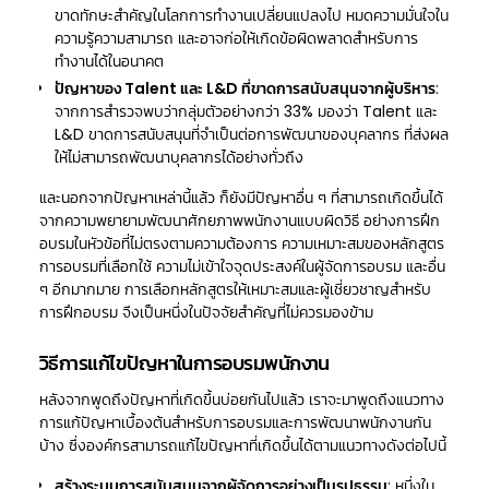
ขาดทักษะสำคัญในโลกการทำงานเปลี่ยนแปลงไป หมดความมั่นใจใน
ความรู้ความสามารถ และอาจก่อให้เกิดข้อผิดพลาดสำหรับการ
ทำงานได้ในอนาคต
ปัญหาของ Talent และ L&D ที่ขาดการสนับสนุนจากผู้บริหาร
:
จากการสำรวจพบว่ากลุ่มตัวอย่างกว่า 33% มองว่า Talent และ
L&D ขาดการสนับสนุนที่จำเป็นต่อการพัฒนาของบุคลากร ที่ส่งผล
ให้ไม่สามารถพัฒนาบุคลากรได้อย่างทั่วถึง
และนอกจากปัญหาเหล่านี้แล้ว ก็ยังมีปัญหาอื่น ๆ ที่สามารถเกิดขึ้นได้
จากความพยายามพัฒนาศักยภาพพนักงานแบบผิดวิธี อย่างการฝึก
อบรมในหัวข้อที่ไม่ตรงตามความต้องการ ความเหมาะสมของหลักสูตร
การอบรมที่เลือกใช้ ความไม่เข้าใจจุดประสงค์ในผู้จัดการอบรม และอื่น
ๆ อีกมากมาย การเลือกหลักสูตรให้เหมาะสมและผู้เชี่ยวชาญสำหรับ
การฝึกอบรม จึงเป็นหนึ่งในปัจจัยสำคัญที่ไม่ควรมองข้าม
วิธีการแก้ไขปัญหาในการอบรมพนักงาน
หลังจากพูดถึงปัญหาที่เกิดขึ้นบ่อยกันไปแล้ว เราจะมาพูดถึงแนวทาง
การแก้ปัญหาเบื้องต้นสำหรับการอบรมและการพัฒนาพนักงานกัน
บ้าง ซึ่งองค์กรสามารถแก้ไขปัญหาที่เกิดขึ้นได้ตามแนวทางดังต่อไปนี้
สร้างระบบการสนับสนุนจากผู้จัดการอย่างเป็นรูปธรรม
: หนึ่งใน