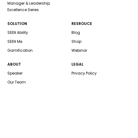
Manager & Leadership
Excellence Series
SOLUTION
RESROUCE
SEEN Ability
Blog
SEEN Me
Shop
Gamification
Webinar
ABOUT
LEGAL
Speaker
Privacy Policy
Our Team
Career
Portfolio
Social Impact
FOLLOW US