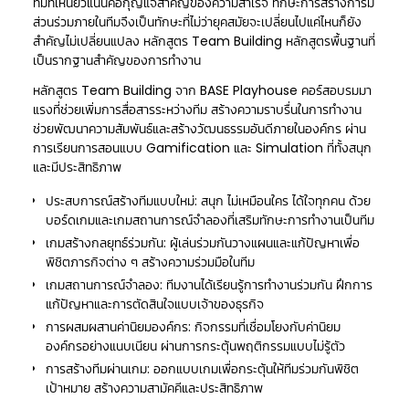
ทีมที่เหนียวแน่นคือกุญแจสำคัญของความสำเร็จ ทักษะการสร้างการมี
ส่วนร่วมภายในทีมจึงเป็นทักษะที่ไม่ว่ายุคสมัยจะเปลี่ยนไปแค่ไหนก็ยัง
สำคัญไม่เปลี่ยนแปลง หลักสูตร Team Building หลักสูตรพื้นฐานที่
เป็นรากฐานสำคัญของการทำงาน
หลักสูตร Team Building จาก BASE Playhouse คอร์สอบรมมา
แรงที่ช่วยเพิ่มการสื่อสารระหว่างทีม สร้างความราบรื่นในการทำงาน
ช่วยพัฒนาความสัมพันธ์และสร้างวัฒนธรรมอันดีภายในองค์กร ผ่าน
การเรียนการสอนแบบ Gamification และ Simulation ที่ทั้งสนุก
และมีประสิทธิภาพ
ประสบการณ์สร้างทีมแบบใหม่: สนุก ไม่เหมือนใคร ได้ใจทุกคน ด้วย
บอร์ดเกมและเกมสถานการณ์จำลองที่เสริมทักษะการทำงานเป็นทีม
เกมสร้างกลยุทธ์ร่วมกัน: ผู้เล่นร่วมกันวางแผนและแก้ปัญหาเพื่อ
พิชิตภารกิจต่าง ๆ สร้างความร่วมมือในทีม
เกมสถานการณ์จำลอง: ทีมงานได้เรียนรู้การทำงานร่วมกัน ฝึกการ
แก้ปัญหาและการตัดสินใจแบบเจ้าของธุรกิจ
การผสมผสานค่านิยมองค์กร: กิจกรรมที่เชื่อมโยงกับค่านิยม
องค์กรอย่างแนบเนียน ผ่านการกระตุ้นพฤติกรรมแบบไม่รู้ตัว
การสร้างทีมผ่านเกม: ออกแบบเกมเพื่อกระตุ้นให้ทีมร่วมกันพิชิต
เป้าหมาย สร้างความสามัคคีและประสิทธิภาพ