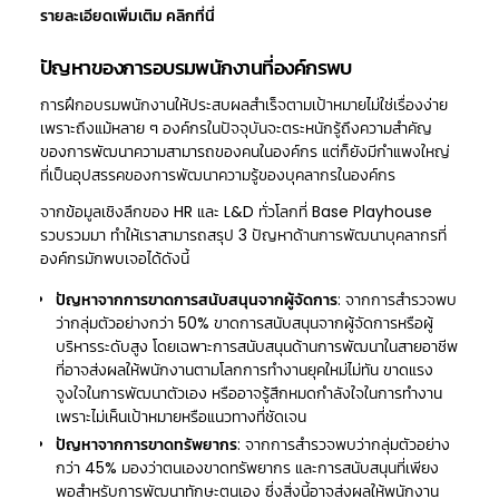
รายละเอียดเพิ่มเติม
คลิกที่นี่
ปัญหาของการอบรมพนักงานที่องค์กรพบ
การฝึกอบรมพนักงานให้ประสบผลสำเร็จตามเป้าหมายไม่ใช่เรื่องง่าย
เพราะถึงแม้หลาย ๆ องค์กรในปัจจุบันจะตระหนักรู้ถึงความสำคัญ
ของการพัฒนาความสามารถของคนในองค์กร แต่ก็ยังมีกำแพงใหญ่
ที่เป็นอุปสรรคของการพัฒนาความรู้ของบุคลากรในองค์กร
จากข้อมูลเชิงลึกของ HR และ L&D ทั่วโลกที่ Base Playhouse
รวบรวมมา ทำให้เราสามารถสรุป 3 ปัญหาด้านการพัฒนาบุคลากรที่
องค์กรมักพบเจอได้ดังนี้
ปัญหาจากการขาดการสนับสนุนจากผู้จัดการ
: จากการสำรวจพบ
ว่ากลุ่มตัวอย่างกว่า 50% ขาดการสนับสนุนจากผู้จัดการหรือผู้
บริหารระดับสูง โดยเฉพาะการสนับสนุนด้านการพัฒนาในสายอาชีพ
ที่อาจส่งผลให้พนักงานตามโลกการทำงานยุคใหม่ไม่ทัน ขาดแรง
จูงใจในการพัฒนาตัวเอง หรืออาจรู้สึกหมดกำลังใจในการทำงาน
เพราะไม่เห็นเป้าหมายหรือแนวทางที่ชัดเจน
ปัญหาจากการขาดทรัพยากร
: จากการสำรวจพบว่ากลุ่มตัวอย่าง
กว่า 45% มองว่าตนเองขาดทรัพยากร และการสนับสนุนที่เพียง
พอสำหรับการพัฒนาทักษะตนเอง ซึ่งสิ่งนี้อาจส่งผลให้พนักงาน