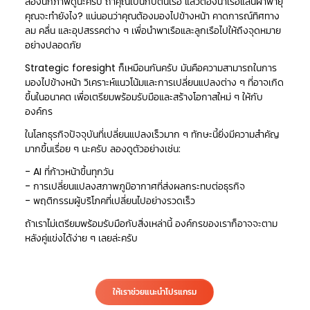
ลองนึกภาพดูนะครับ ถ้าคุณเป็นกัปตันเรือ แล้วต้องนำเรือแล่นฝ่าพายุ
คุณจะทำยังไง? แน่นอนว่าคุณต้องมองไปข้างหน้า คาดการณ์ทิศทาง
ลม คลื่น และอุปสรรคต่าง ๆ เพื่อนำพาเรือและลูกเรือไปให้ถึงจุดหมาย
อย่างปลอดภัย
Strategic foresight ก็เหมือนกันครับ มันคือความสามารถในการ
มองไปข้างหน้า วิเคราะห์แนวโน้มและการเปลี่ยนแปลงต่าง ๆ ที่อาจเกิด
ขึ้นในอนาคต เพื่อเตรียมพร้อมรับมือและสร้างโอกาสใหม่ ๆ ให้กับ
องค์กร
ในโลกธุรกิจปัจจุบันที่เปลี่ยนแปลงเร็วมาก ๆ ทักษะนี้ยิ่งมีความสำคัญ
มากขึ้นเรื่อย ๆ นะครับ ลองดูตัวอย่างเช่น:
- AI ที่ก้าวหน้าขึ้นทุกวัน
- การเปลี่ยนแปลงสภาพภูมิอากาศที่ส่งผลกระทบต่อธุรกิจ
- พฤติกรรมผู้บริโภคที่เปลี่ยนไปอย่างรวดเร็ว
ถ้าเราไม่เตรียมพร้อมรับมือกับสิ่งเหล่านี้ องค์กรของเราก็อาจจะตาม
หลังคู่แข่งได้ง่าย ๆ เลยล่ะครับ
ให้เราช่วยแนะนำโปรแกรม