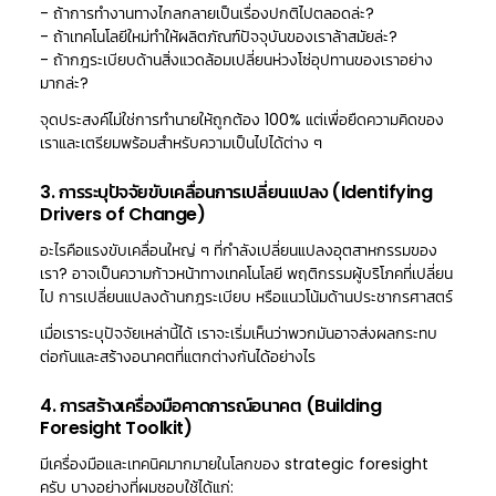
- ถ้าการทำงานทางไกลกลายเป็นเรื่องปกติไปตลอดล่ะ?
- ถ้าเทคโนโลยีใหม่ทำให้ผลิตภัณฑ์ปัจจุบันของเราล้าสมัยล่ะ?
- ถ้ากฎระเบียบด้านสิ่งแวดล้อมเปลี่ยนห่วงโซ่อุปทานของเราอย่าง
มากล่ะ?
จุดประสงค์ไม่ใช่การทำนายให้ถูกต้อง 100% แต่เพื่อยืดความคิดของ
เราและเตรียมพร้อมสำหรับความเป็นไปได้ต่าง ๆ
3. การระบุปัจจัยขับเคลื่อนการเปลี่ยนแปลง (Identifying
Drivers of Change)
อะไรคือแรงขับเคลื่อนใหญ่ ๆ ที่กำลังเปลี่ยนแปลงอุตสาหกรรมของ
เรา? อาจเป็นความก้าวหน้าทางเทคโนโลยี พฤติกรรมผู้บริโภคที่เปลี่ยน
ไป การเปลี่ยนแปลงด้านกฎระเบียบ หรือแนวโน้มด้านประชากรศาสตร์
เมื่อเราระบุปัจจัยเหล่านี้ได้ เราจะเริ่มเห็นว่าพวกมันอาจส่งผลกระทบ
ต่อกันและสร้างอนาคตที่แตกต่างกันได้อย่างไร
4. การสร้างเครื่องมือคาดการณ์อนาคต (Building
Foresight Toolkit)
มีเครื่องมือและเทคนิคมากมายในโลกของ strategic foresight
ครับ บางอย่างที่ผมชอบใช้ได้แก่: