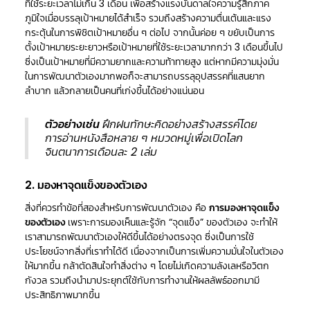
ที่ใช้ระยะเวลาไม่เกิน 3 เดือน เพื่อสร้างแรงบันดาลใจความรู้สึกภาค
ภูมิใจเมื่อบรรลุเป้าหมายได้สำเร็จ รวมถึงสร้างความตื่นเต้นและแรง
กระตุ้นในการพิชิตเป้าหมายอื่น ๆ ต่อไป จากนั้นค่อย ๆ ขยับเป็นการ
ตั้งเป้าหมายระยะยาวหรือเป้าหมายที่ใช้ระยะเวลามากกว่า 3 เดือนขึ้นไป
ซึ่งเป็นเป้าหมายที่มีความยากและความท้าทายสูง แต่หากมีความมุ่งมั่น
ในการพัฒนาตัวเองมากพอก็จะสามารถบรรลุอุปสรรคที่แสนยาก
ลำบาก แล้วกลายเป็นคนที่เก่งขึ้นได้อย่างแน่นอน
ตัวอย่างเช่น
ฝึกฝนทักษะคิดอย่างสร้างสรรค์โดย
การอ่านหนังสือหลาย ๆ หมวดหมู่เพื่อเปิดโลก
จินตนาการเดือนละ 2 เล่ม
2. มองหาจุดแข็งของตัวเอง
สิ่งที่ควรทำข้อที่สองสำหรับการพัฒนาตัวเอง คือ
การมองหาจุดแข็ง
ของตัวเอง
เพราะการมองเห็นและรู้จัก “จุดแข็ง” ของตัวเอง จะทำให้
เราสามารถพัฒนาตัวเองให้ดีขึ้นได้อย่างตรงจุด ซึ่งเป็นการใช้
ประโยชน์จากสิ่งที่เราทำได้ดี เนื่องจากเป็นการเพิ่มความมั่นใจในตัวเอง
ให้มากขึ้น กล้าตัดสินใจทำสิ่งต่าง ๆ โดยไม่เกิดความลังเลหรือวิตก
กังวล รวมถึงนำมาประยุกต์ใช้กับการทำงานให้ผลลัพธ์ออกมามี
ประสิทธิภาพมากขึ้น