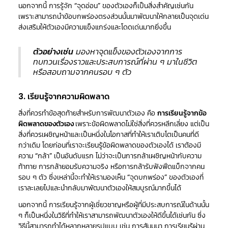
นอกจากนี้ การรู้จัก “จุดอ่อน” ของตัวเองก็เป็นสิ่งสำคัญเช่นกัน
เพราะสามารถนำข้อบกพร่องตรงส่วนนั้นมาพัฒนาให้กลายเป็นจุดเด่น
ส่งเสริมให้ตัวเองมีความแข็งแกร่งและโดดเด่นมากยิ่งขึ้น
ตัวอย่างเช่น
มองหาจุดแข็งของตัวเองจากการ
ทบทวนเรื่องราวและประสบการณ์ที่ผ่าน ๆ มาในชีวิต
หรือสอบถามจากคนรอบ ๆ ตัว
3. เรียนรู้จากความผิดพลาด
สิ่งที่ควรทำข้อสุดท้ายสำหรับการพัฒนาตัวเอง คือ
การเรียนรู้จากข้อ
ผิดพลาดของตัวเอง
เพราะข้อผิดพลาดไม่ใช่สิ่งที่ควรหลีกเลี่ยง แต่เป็น
สิ่งที่ควรเผชิญหน้าและเป็นหนึ่งในโอกาสที่ทำให้เราเติบโตเป็นคนที่ดี
กว่าเดิม โดยก่อนที่เราจะเรียนรู้ข้อผิดพลาดของตัวเองได้ เราต้องมี
ความ “กล้า” เป็นอันดับแรก ไม่ว่าจะเป็นการกล้าเผชิญหน้ากับความ
ท้าทาย การกล้ายอมรับความจริง หรือการกล้ารับฟังฟีดแบ็กจากคน
รอบ ๆ ตัว ซึ่งเหล่านี้จะทำให้เรามองเห็น “จุดบกพร่อง” ของตัวเองที่
เราละเลยไปและนำกลับมาพัฒนาตัวเองให้สมบูรณ์มากขึ้นได้
นอกจากนี้ การเรียนรู้จากผู้เชี่ยวชาญหรือผู้ที่มีประสบการณ์ในด้านนั้น
ๆ ก็เป็นหนึ่งในวิธีที่ทำให้เราสามารถพัฒนาตัวเองให้ดีขึ้นได้เช่นกัน ซึ่ง
วิธีนี้สามารถทำได้หลากหลายรูปแบบ เช่น การสัมมนา การเรียนรู้ผ่าน