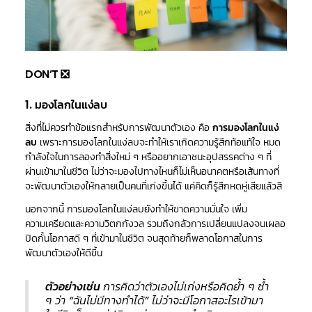
DON’T ❎
1. มองโลกในแง่ลบ
สิ่งที่ไม่ควรทำข้อแรกสำหรับการพัฒนาตัวเอง คือ
การมองโลกในแง่
ลบ
เพราะการมองโลกในแง่ลบจะทำให้เราเกิดความรู้สึกท้อแท้ใจ หมด
กำลังใจในการลองทำสิ่งใหม่ ๆ หรืออยากเอาชนะอุปสรรคต่าง ๆ ที่
ผ่านเข้ามาในชีวิต ไม่ว่าจะมองไปทางไหนก็ไม่เห็นอนาคตหรือเส้นทางที่
จะพัฒนาตัวเองให้กลายเป็นคนที่เก่งขึ้นได้ แค่คิดก็รู้สึกหดหู่เสียแล้วสิ
นอกจากนี้ การมองโลกในแง่ลบยังทำให้ขาดความมั่นใจ เพิ่ม
ความเครียดและความวิตกกังวล รวมถึงกลัวการเปลี่ยนแปลงจนเผลอ
ปิดกั้นโอกาสดี ๆ ที่เข้ามาในชีวิต จนสุดท้ายก็พลาดโอกาสในการ
พัฒนาตัวเองให้ดีขึ้น
ตัวอย่างเช่น
การคิดว่าตัวเองไม่เก่งหรือคิดย้ำ ๆ ซ้ำ
ๆ ว่า “ฉันไม่มีทางทำได้” ไม่ว่าจะมีโอกาสอะไรเข้ามา