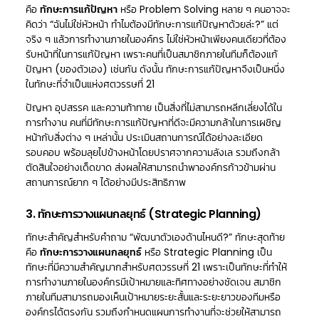
คือ
ทักษะการแก้ปัญหา
หรือ Problem Solving หลาย ๆ คนอาจจะ
คิดว่า “ฉันไม่ใช่หัวหน้า ทำไมต้องมีทักษะการแก้ปัญหาด้วยล่ะ?” แต่
จริง ๆ แล้วการทำงานภายในองค์กร ไม่ใช่หัวหน้าเพียงคนเดียวที่ต้อง
รับหน้าที่ในการแก้ปัญหา เพราะคนที่เป็นสมาชิกภายในทีมก็ต้องแก้
ปัญหา (ของตัวเอง) เช่นกัน ดังนั้น ทักษะการแก้ปัญหาจึงเป็นหนึ่ง
ในทักษะที่จำเป็นแห่งศตวรรษที่ 21
ปัญหา อุปสรรค และความท้าทาย เป็นสิ่งที่ไม่สามารถหลีกเลี่ยงได้ใน
การทำงาน คนที่มีทักษะการแก้ปัญหาที่ดีจะมีความกล้าในการเผชิญ
หน้ากับสิ่งต่าง ๆ เหล่านั้น ประเมินสถานการณ์ได้อย่างละเอียด
รอบคอบ พร้อมลุยไปข้างหน้าโดยปราศจากความลังเล รวมถึงกล้า
ตัดสินใจอย่างเด็ดขาด ส่งผลให้สามารถนำพาองค์กรก้าวข้ามผ่าน
สถานการณ์ยาก ๆ ได้อย่างมีประสิทธิภาพ
3. ทักษะการวางแผนกลยุทธ์ (Strategic Planning)
ทักษะสำคัญสำหรับคำถาม “พัฒนาตัวเองด้านไหนดี?” ทักษะสุดท้าย
คือ
ทักษะการวางแผนกลยุทธ์
หรือ Strategic Planning เป็น
ทักษะที่มีความสำคัญมากสำหรับศตวรรษที่ 21 เพราะเป็นทักษะที่ทำให้
การทำงานภายในองค์กรมีเป้าหมายและทิศทางอย่างชัดเจน สมาชิก
ภายในทีมสามารถมองเห็นเป้าหมายระยะสั้นและระยะยาวของทีมหรือ
องค์กรได้ตรงกัน รวมถึงกำหนดแผนการทำงานที่จะช่วยให้สามารถ