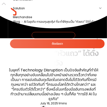
Solution
Merchandise
Blog
AI ในธุรกิจ การลงทุนสุดคุ้ม! ที่จะทำให้คุณเป็น “หัวแถว” ได้ดั่งใจหวัง
Article
About us
STRATEGIC FORESIGHT
AI ในธุรกิจ การลงทุนสุดคุ้ม! ที่
ติดต่อเรา
จะทำให้คุณเป็น “หัวแถว” ได้ดั่ง
ใจหวัง
ในยุคที่ Technology Disruption เป็นปัจจัยสำคัญที่ทำให้
ทุกสิ่งทุกอย่างขับเคลื่อนไปข้างหน้าอย่างรวดเร็วกว่าที่เคย
เป็นมา การแข่งขันอันดุเดือดในตลาดจึงไม่ได้วัดกันที่ใครมี
ทุนหนากว่า แต่วัดกันที่ “ใครมองโลกได้กว้างไกลกว่า” และ
“ใครปรับตัวได้เร็วกว่า” ซึ่งหนึ่งในเครื่องมืออันทรงพลังที่
ก้าวเข้ามาเปลี่ยนเกมนี้อย่างเงียบ ๆ นั่นก็คือ “การใช้ AI ใน
ธุรกิจ”
July 16, 2025
·
1
mins