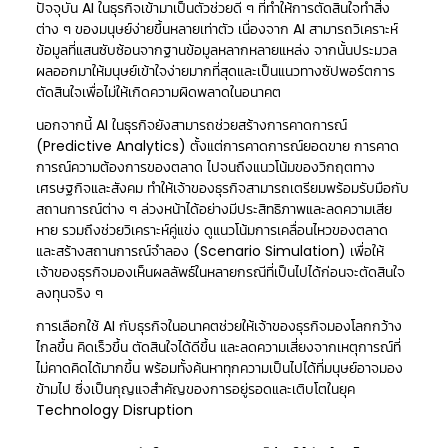
ปัจจุบัน AI ในธุรกิจเข้ามาเป็นตัวช่วยดี ๆ ที่ทำให้การตัดสินใจทำสิ่ง
ต่าง ๆ ของมนุษย์ง่ายขึ้นหลายเท่าตัว เนื่องจาก AI สามารถวิเคราะห์
ข้อมูลที่แสนซับซ้อนจากฐานข้อมูลหลากหลายแหล่ง จากนั้นประมวล
ผลออกมาให้มนุษย์เข้าใจง่ายมากที่สุดและเป็นแนวทางซัปพอร์ตการ
ตัดสินใจเพื่อไม่ให้เกิดความผิดพลาดในอนาคต
นอกจากนี้ AI ในธุรกิจยังสามารถช่วยสร้างการคาดการณ์
(Predictive Analytics) ตั้งแต่การคาดการณ์ยอดขาย การคาด
การณ์ความต้องการของตลาด ไปจนถึงแนวโน้มของวิกฤตทาง
เศรษฐกิจและสังคม ทำให้เจ้าของธุรกิจสามารถเตรียมพร้อมรับมือกับ
สถานการณ์ต่าง ๆ ล่วงหน้าได้อย่างมีประสิทธิภาพและลดความเสีย
หาย รวมถึงช่วยวิเคราะห์คู่แข่ง ดูแนวโน้มการเคลื่อนไหวของตลาด
และสร้างสถานการณ์จำลอง (Scenario Simulation) เพื่อให้
เจ้าของธุรกิจมองเห็นผลลัพธ์ในหลายกรณีที่เป็นไปได้ก่อนจะตัดสินใจ
ลงทุนจริง ๆ
การเลือกใช้ AI กับธุรกิจในอนาคตช่วยให้เจ้าของธุรกิจมองโลกกว้าง
ไกลขึ้น คิดเร็วขึ้น ตัดสินใจได้ดีขึ้น และลดความเสี่ยงจากเหตุการณ์ที่
ไม่คาดคิดได้มากขึ้น พร้อมทั้งค้นหาทุกความเป็นไปได้ที่มนุษย์อาจมอง
ข้ามไป ซึ่งเป็นกุญแจสำคัญของการอยู่รอดและเติบโตในยุค
Technology Disruption