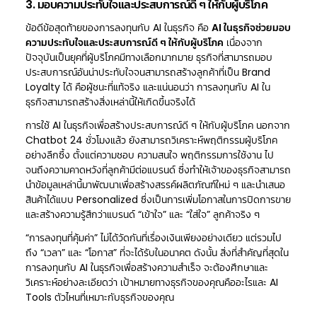
3. มอบความประทับใจและประสบการณ์ดี ๆ ให้กับผู้บริโภค
ข้อดีข้อสุดท้ายของการลงทุนกับ AI ในธุรกิจ คือ
AI ในธุรกิจช่วยมอบ
ความประทับใจและประสบการณ์ดี ๆ ให้กับผู้บริโภค
เนื่องจาก
ปัจจุบันเป็นยุคที่ผู้บริโภคมีทางเลือกมากมาย ธุรกิจที่สามารถมอบ
ประสบการณ์อันน่าประทับใจจนสามารถสร้างลูกค้าที่เป็น Brand
Loyalty ได้ คือผู้ชนะที่แท้จริง และแน่นอนว่า การลงทุนกับ AI ใน
ธุรกิจสามารถสร้างสิ่งเหล่านี้ให้เกิดขึ้นจริงได้
การใช้ AI ในธุรกิจเพื่อสร้างประสบการณ์ดี ๆ ให้กับผู้บริโภค นอกจาก
Chatbot 24 ชั่วโมงแล้ว ยังสามารถวิเคราะห์พฤติกรรมผู้บริโภค
อย่างลึกซึ้ง ตั้งแต่ความชอบ ความสนใจ พฤติกรรมการใช้งาน ไป
จนถึงความคาดหวังที่ลูกค้ามีต่อแบรนด์ ซึ่งทำให้เจ้าของธุรกิจสามารถ
นำข้อมูลเหล่านี้มาพัฒนาเพื่อสร้างสรรค์ผลิตภัณฑ์ใหม่ ๆ และนำเสนอ
สินค้าได้แบบ Personalized ซึ่งเป็นการเพิ่มโอกาสในการปิดการขาย
และสร้างความรู้สึกว่าแบรนด์ “เข้าใจ” และ “ใส่ใจ” ลูกค้าจริง ๆ
“การลงทุนที่คุ้มค่า” ไม่ได้วัดกันที่เรื่องเงินเพียงอย่างเดียว แต่รวมไป
ถึง “เวลา” และ “โอกาส” ที่จะได้รับในอนาคต ดังนั้น สิ่งที่สำคัญที่สุดใน
การลงทุนกับ AI ในธุรกิจเพื่อสร้างความสำเร็จ จะต้องศึกษาและ
วิเคราะห์อย่างละเอียดว่า เป้าหมายทางธุรกิจของคุณคืออะไรและ AI
Tools ตัวไหนที่เหมาะกับธุรกิจของคุณ