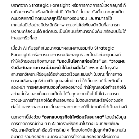
ปราศจาก Strategic Foresight หรือการคาดการณ์เชิงกลยุทธ์ ก็
เหมือนการขับเครื่องบินโดยไม่มี “นักบิน” นั่นเอง ดังนั้น หากคุณเป็น
คนมีวิสัยทัศน์ คิดเชิงกลยุทธ์ได้อย่างรอบคอบ และสามารถใช้
เทคโนโลยีได้อย่างมีประสิทธิภาพ คุณจะไม่ใช่เพียงนักบินที่สามารถ
บังคับเครื่องบินได้ แต่คุณจะเป็นนักบินที่สามารถบังคับเครื่องบินไปได้
ไกลและเร็วที่สุด
เมื่อนำ AI กับธุรกิจในอนาคตมาผสมผสานรวมกับ Strategic
Foresight หรือการคาดการณ์เชิงกลยุทธ์ จะเป็นตัวช่วยสุดเจ๋งที่
ทำให้เจ้าของธุรกิจสามารถ
“มองเห็นโอกาสก่อนใคร”
และ
“วางแผน
รับมือกับสถานการณ์ล่วงหน้าได้อย่างมั่นใจ”
เพราะ AI ในธุรกิจ
สามารถวิเคราะห์ข้อมูลได้อย่างรวดเร็วและแม่นยำ ในขณะที่การคาด
การณ์เชิงกลยุทธ์ช่วยเปิดมุมมองใหม่ ๆ ทำให้เห็นเทรนด์ที่จะเกิดขึ้น
ล่วงหน้า การผสมผสานของทั้งสองอย่างนี้ ทำให้คุณลงมือทำธุรกิจได้
อย่างมั่นใจ มองเห็นความเป็นไปได้ในทุกความเป็นไปไม่ได้ สามารถ
วางแผนการทำธุรกิจได้อย่างรอบคอบ ไม่ต้องเดาสุ่มหรือพึ่งดวงอีก
ต่อไป และช่วยลดความเสี่ยงจากสถานการณ์ที่ไม่คาดคิดได้เป็นอย่างดี
นอกจากนี้ยังช่วย
“ออกแบบธุรกิจให้พร้อมรับอนาคต”
โดยนำข้อมูล
การคาดการณ์ต่าง ๆ ที่ AI วิเคราะห์ออกมาไปวางแผนกลยุทธ์และ
พัฒนาผลิตภัณฑ์หรือบริการใหม่ ๆ ที่ตอบโจทย์กลุ่มลูกค้าเป้าหมายใน
อนาคต รวมถึงออกแบบกระบวนการทำงานขององค์กรให้มีความ