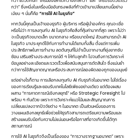
กว่า แต่วัดกันที่ “ใครมองโลกได้กว้างไกลกว่า” และ “ใครปรับตัวได้เร็ว
กว่า” ซึ่งหนึ่งในเครื่องมืออันทรงพลังที่ก้าวเข้ามาเปลี่ยนเกมนี้อย่าง
เงียบ ๆ นั่นก็คือ
“การใช้ AI ในธุรกิจ”
หากวันนี้คุณเป็นเจ้าของธุรกิจ ผู้บริหาร หรือผู้นำองค์กร คุณจะเชื่อ
หรือไม่ว่า การลงทุนกับ AI ในธุรกิจคือสิ่งที่คุ้มค่ามากที่สุด เพราะไม่ว่า
จะเป็นธุรกิจขนาดเล็ก ขนาดกลาง หรือขนาดใหญ่ ล้วนสามารถนำ AI
ในธุรกิจ มาประยุกต์ใช้กับการทำงานได้แทบทั้งสิ้น ตั้งแต่การเพิ่ม
ประสิทธิภาพในการทำงาน ลดต้นทุนที่ไม่จำเป็นจากงานที่ยุ่งยากซับ
ซ้อน เสริมสร้างประสบการณ์ดี ๆ ให้กับลูกค้า ไปจนถึงการวิเคราะห์
ข้อมูลอย่างละเอียดและรวดเร็วเพื่อสนับสนุนการตัดสินใจ ซึ่งแม่นยำ
กว่าการใช้สัญชาตญาณหรือประสบการณ์ลองผิดลองถูกของมนุษย์
แต่อย่างไรก็ตาม การเลือกลงทุนกับ AI กับธุรกิจในอนาคต ไม่ใช่เรื่อง
ของการเรียนรู้และยอมรับเทคโนโลยีเพียงอย่างเดียว แต่ต้องผสม
ผสาน “การคาดการณ์เชิงกลยุทธ์” หรือ Strategic Foresight ไป
พร้อม ๆ กันด้วย เพราะการวิเคราะห์แนวโน้มและสัญญาณการ
เปลี่ยนแปลงจากปัจจัยต่าง ๆ ในอนาคต เป็นส่วนหนึ่งของการ
วางแผนเชิงกลยุทธ์เพื่อช่วยให้ธุรกิจสามารถเตรียมความพร้อมและ
สร้างแผนรับมือกับความไม่แน่นอนหรือโอกาสที่อาจเกิดขึ้นได้ทุก
สถานการณ์
การใช้
AI
ในธุรกิจจึงเป็นเรื่องของ “การวางรากฐานอนาคต” เพราะ