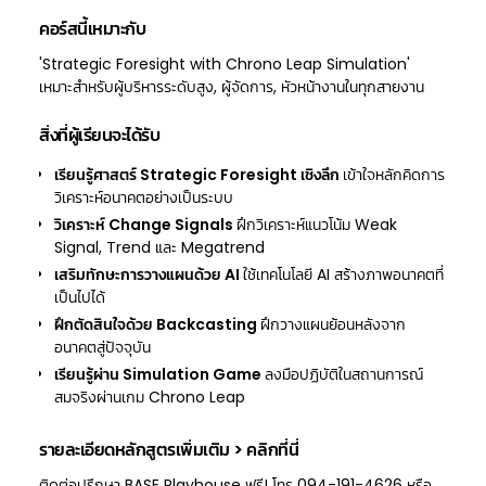
คอร์สนี้เหมาะกับ
'Strategic Foresight with Chrono Leap Simulation'
เหมาะสำหรับผู้บริหารระดับสูง, ผู้จัดการ, หัวหน้างานในทุกสายงาน
สิ่งที่ผู้เรียนจะได้รับ
เรียนรู้ศาสตร์ Strategic Foresight เชิงลึก
เข้าใจหลักคิดการ
วิเคราะห์อนาคตอย่างเป็นระบบ
วิเคราะห์ Change Signals
ฝึกวิเคราะห์แนวโน้ม Weak
Signal, Trend และ Megatrend
เสริมทักษะการวางแผนด้วย AI
ใช้เทคโนโลยี AI สร้างภาพอนาคตที่
เป็นไปได้
ฝึกตัดสินใจด้วย Backcasting
ฝึกวางแผนย้อนหลังจาก
อนาคตสู่ปัจจุบัน
เรียนรู้ผ่าน Simulation Game
ลงมือปฏิบัติในสถานการณ์
สมจริงผ่านเกม Chrono Leap
รายละเอียดหลักสูตรเพิ่มเติม
>
คลิกที่นี่
ติดต่อปรึกษา BASE Playhouse ฟรี! โทร 094-191-4626 หรือ