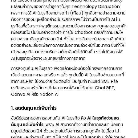
กระแสของการลงทุนกับ AI กับธุรกิจในอนาคต นับว่าเป็นอีกหนึ่งจุด
เปลี่ยนสำคัญของการทำธุรกิจในยุค Technology Disruption
เพราะการใช้ AI ในธุรกิจสามารถทำ (เกือบ) ทุกสิ่งทุกอย่างตามความ
ต้องการของมนุษย์ได้อย่างมีประสิทธิภาพ ไม่ว่าจะเป็นการใช้ AI ใน
ธุรกิจเพื่อวิเคราะห์พฤติกรรมและความต้องการเฉพาะบุคคลของลูกค้า
เพื่อเสนอโปรโมชันอย่างตรงใจ การใช้ Chatbot ตอบคำถามและให้
ความช่วยเหลือลูกค้าตลอด 24 ชั่วโมง การวิเคราะห์ยอดขายสินค้าใน
อดีตอย่างละเอียดเพื่อคาดการณ์ยอดขายล่วงหน้าในอนาคต ซึ่งทำให้
เจ้าของธุรกิจสามารถบริหารสต็อกสินค้าได้ดียิ่งขึ้น รวมไปถึงการใช้
AI ในธุรกิจเพื่อวางแผนกลยุทธ์ทางการตลาด
การลงทุนกับ AI ในธุรกิจ ฟังดูแล้วเหมือนต้องใช้ทรัพยากรด้านการ
เงินจำนวนมหาศาล แต่จริง ๆ แล้ว ทุกวันนี้มี AI ในธุรกิจจำนวนมากที่
ราคาประหยัด ใช้งานง่าย จับต้องได้ และคุ้มค่า ที่แม้แต่ SME หรือ
ธุรกิจครอบครัวเล็ก ๆ ก็ยังสามารถใช้งานได้อย่าง ChatGPT,
Canva AI หรือ Notion AI
1. ลดต้นทุน แต่เพิ่มกำไร
ข้อดีข้อแรกของการลงทุนกับ AI ในธุรกิจ คือ
AI ในธุรกิจช่วยลด
ต้นทุน แต่เพิ่มกำไร
เพราะ AI สามารถทำงานที่ซ้ำซากและน่าเบื่อแทน
มนุษย์ได้ตลอด 24 ชั่วโมงโดยไม่ต้องการเวลาหยุดพัก ไม่เมื่อย ไม่
เหนื่อย และทำงานเป๊ะสุด ๆ ไม่ขาดไม่เกินอะไรไปสักอย่าง ทำให้เจ้าของ