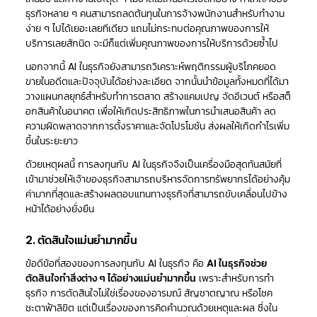
ธุรกิจหลาย ๆ คนสามารถลดต้นทุนในการจ้างพนักงานสำหรับทำงาน
ง่าย ๆ ไปได้เยอะเลยทีเดียว แถมไม่กระทบต่อคุณภาพของการให้
บริการเลยสักนิด จะมีก็แต่เพิ่มคุณภาพของการให้บริการด้วยซ้ำไป
นอกจากนี้ AI ในธุรกิจยังสามารถวิเคราะห์พฤติกรรมผู้บริโภคยอด
ขายในอดีตและปัจจุบันได้อย่างละเอียด จากนั้นนำข้อมูลทั้งหมดที่ได้มา
วางแผนกลยุทธ์สำหรับทำการตลาด สร้างแคมเปญ จัดอีเวนต์ หรือสต็
อกสินค้าในอนาคต เพื่อให้เกิดประสิทธิภาพในการนำเสนอสินค้า ลด
ความผิดพลาดจากการตั้งราคาและจัดโปรโมชัน ส่งผลให้เกิดกำไรเพิ่ม
ขึ้นในระยะยาว
ด้วยเหตุผลนี้ การลงทุนกับ AI ในธุรกิจจึงเป็นเครื่องมือสุดทันสมัยที่
เข้ามาช่วยให้เจ้าของธุรกิจสามารถบริหารจัดการทรัพยากรได้อย่างคุ้ม
ค่ามากที่สุดและสร้างผลตอบแทนทางธุรกิจที่สามารถขับเคลื่อนไปข้าง
หน้าได้อย่างยั่งยืน
2. ตัดสินใจแม่นยำมากขึ้น
ข้อดีข้อที่สองของการลงทุนกับ AI ในธุรกิจ คือ
AI ในธุรกิจช่วย
ตัดสินใจทำสิ่งต่าง ๆ ได้อย่างแม่นยำมากขึ้น
เพราะสำหรับการทำ
ธุรกิจ การตัดสินใจไม่ใช่เรื่องของอารมณ์ สัญชาตญาณ หรือโชค
ชะตาฟ้าลิขิต แต่เป็นเรื่องของการคิดคำนวณด้วยเหตุและผล ซึ่งใน