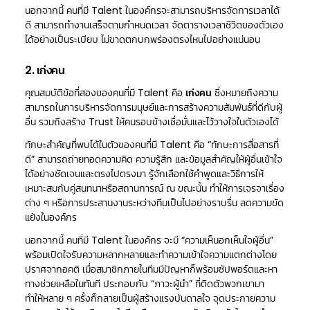
นอกจากนี้ คนที่มี Talent ในองค์กรจะสามารถบริหารจัดการเวลาได้
ดี สามารถทำงานเสร็จตามกำหนดเวลา จัดตารางเวลาชีวิตของตัวเอง
ได้อย่างเป็นระเบียบ ไม่ขาดตกบกพร่องตรงไหนไปอย่างแน่นอน
2. เก่งคน
คุณสมบัติข้อที่สองของคนที่มี Talent คือ
เก่งคน
ซึ่งหมายถึงความ
สามารถในการบริหารจัดการมนุษย์และการสร้างความสัมพันธ์ที่ดีกับผู้
อื่น รวมถึงสร้าง Trust ให้คนรอบข้างเชื่อมั่นและไว้วางใจในตัวเองได้
ทักษะสำคัญที่พบได้ในตัวของคนที่มี Talent คือ “ทักษะการสื่อสารที่
ดี” สามารถถ่ายทอดความคิด ความรู้สึก และข้อมูลสำคัญให้ผู้อื่นเข้าใจ
ได้อย่างชัดเจนและตรงไปตรงมา รู้จักเลือกใช้คำพูดและวิธีการให้
เหมาะสมกับคู่สนทนาหรือสถานการณ์ ณ ขณะนั้น ทำให้การเจรจาเรื่อง
ต่าง ๆ หรือการประสานงานระหว่างทีมเป็นไปอย่างราบรื่น ลดความขัด
แย้งในองค์กร
นอกจากนี้ คนที่มี Talent ในองค์กร จะมี “ความเห็นอกเห็นใจผู้อื่น”
พร้อมเปิดใจรับความหลากหลายและทำความเข้าใจความแตกต่างโดย
ปราศจากอคติ เมื่อสมาชิกภายในทีมมีปัญหาก็พร้อมซัปพอร์ตและหา
ทางช่วยเหลือในทันที ประกอบกับ “ภาวะผู้นำ” ที่ติดตัวพวกเขามา
ทำให้หลาย ๆ ครั้งก็กลายเป็นผู้สร้างแรงบันดาลใจ จุดประกายความ