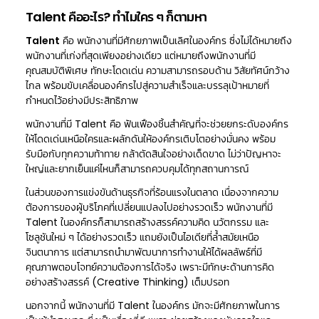
Talent คืออะไร? ทำไมใคร ๆ ก็ตามหา
Talent
คือ พนักงานที่มีศักยภาพเป็นเลิศในองค์กร ซึ่งไม่ได้หมายถึง
พนักงานที่เก่งที่สุดเพียงอย่างเดียว แต่หมายถึงพนักงานที่มี
คุณสมบัติพิเศษ ทักษะโดดเด่น ความสามารถรอบด้าน วิสัยทัศน์กว้าง
ไกล พร้อมขับเคลื่อนองค์กรไปสู่ความสำเร็จและบรรลุเป้าหมายที่
กำหนดไว้อย่างมีประสิทธิภาพ
พนักงานที่มี Talent คือ ฟันเฟืองชิ้นสำคัญที่จะช่วยยกระดับองค์กร
ให้โดดเด่นเหนือใครและผลักดันให้องค์กรเติบโตอย่างมั่นคง พร้อม
รับมือกับทุกความท้าทาย กล้าตัดสินใจอย่างเด็ดขาด ไม่ว่าปัญหาจะ
ใหญ่และยากเย็นแค่ไหนก็สามารถควบคุมได้ทุกสถานการณ์
ในส่วนของการแข่งขันด้านธุรกิจที่ร้อนแรงในตลาด เนื่องจากความ
ต้องการของผู้บริโภคที่เปลี่ยนแปลงไปอย่างรวดเร็ว พนักงานที่มี
Talent ในองค์กรก็สามารถสร้างสรรค์ความคิด นวัตกรรม และ
โซลูชันใหม่ ๆ ได้อย่างรวดเร็ว แถมยังเป็นไอเดียที่ล้ำสมัยเหนือ
จินตนาการ แต่สามารถนำมาพัฒนาการทำงานให้ได้ผลลัพธ์ที่มี
คุณภาพตอบโจทย์ความต้องการได้จริง เพราะมีทักษะด้านการคิด
อย่างสร้างสรรค์ (Creative Thinking) เต็มปรอท
นอกจากนี้ พนักงานที่มี Talent ในองค์กร มักจะมีศักยภาพในการ