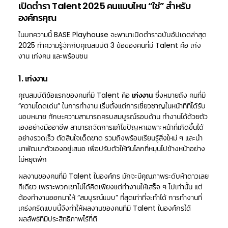
เปิดตำรา Talent 2025 คนแบบไหน “ใช่” สำหรับ
องค์กรคุณ
ในบทความนี้ BASE Playhouse จะพามาเปิดตำราฉบับอัปเดตล่าสุด
2025 ทำความรู้จักกับคุณสมบัติ 3 ข้อของคนที่มี Talent คือ เก่ง
งาน เก่งคน และพร้อมชน
1. เก่งงาน
คุณสมบัติข้อแรกของคนที่มี Talent คือ
เก่งงาน
ซึ่งหมายถึง คนที่มี
“ความโดดเด่น” ในการทำงาน เริ่มตั้งแต่การเชี่ยวชาญในหน้าที่ที่ได้รับ
มอบหมาย ทักษะความสามารถครบสมบูรณ์รอบด้าน ทำงานได้ด้วยตัว
เองอย่างมืออาชีพ สามารถจัดการแก้ไขปัญหาเฉพาะหน้าที่เกิดขึ้นได้
อย่างรวดเร็ว ตัดสินใจเด็ดขาด รวมถึงพร้อมเรียนรู้สิ่งใหม่ ๆ และนำ
มาพัฒนาตัวเองอยู่เสมอ เพื่อปรับตัวให้ทันโลกที่หมุนไปข้างหน้าอย่าง
ไม่หยุดพัก
ผลงานของคนที่มี Talent ในองค์กร มักจะมีคุณภาพระดับห้าดาวเลย
ทีเดียว เพราะพวกเขาไม่ได้คิดเพียงแต่ทำงานให้เสร็จ ๆ ไปเท่านั้น แต่
ต้องทำงานออกมาให้ “สมบูรณ์แบบ” ที่สุดเท่าที่จะทำได้ การทำงานที่
เคร่งครัดแบบนี้จึงทำให้ผลงานของคนที่มี Talent ในองค์กรได้
ผลลัพธ์ที่มีประสิทธิภาพไร้ที่ติ