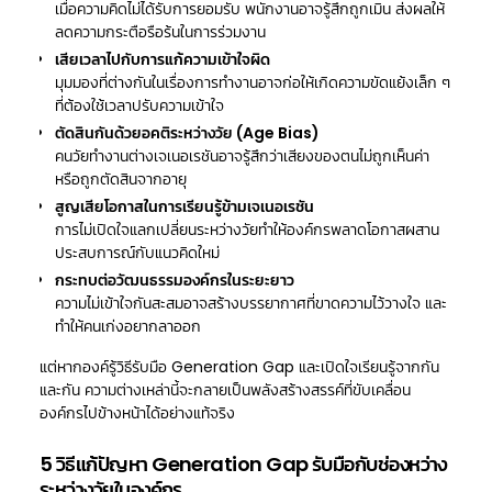
เมื่อความคิดไม่ได้รับการยอมรับ พนักงานอาจรู้สึกถูกเมิน ส่งผลให้
ลดความกระตือรือร้นในการร่วมงาน
เสียเวลาไปกับการแก้ความเข้าใจผิด
มุมมองที่ต่างกันในเรื่องการทำงานอาจก่อให้เกิดความขัดแย้งเล็ก ๆ
ที่ต้องใช้เวลาปรับความเข้าใจ
ตัดสินกันด้วยอคติระหว่างวัย (Age Bias)
คนวัยทำงานต่างเจเนอเรชันอาจรู้สึกว่าเสียงของตนไม่ถูกเห็นค่า
หรือถูกตัดสินจากอายุ
สูญเสียโอกาสในการเรียนรู้ข้ามเจเนอเรชัน
การไม่เปิดใจแลกเปลี่ยนระหว่างวัยทำให้องค์กรพลาดโอกาสผสาน
ประสบการณ์กับแนวคิดใหม่
กระทบต่อวัฒนธรรมองค์กรในระยะยาว
ความไม่เข้าใจกันสะสมอาจสร้างบรรยากาศที่ขาดความไว้วางใจ และ
ทำให้คนเก่งอยากลาออก
แต่หากองค์
รู้วิธีรับมือ Generation Gap
และเปิดใจเรียนรู้จากกัน
และกัน ความต่างเหล่านี้จะกลายเป็นพลังสร้างสรรค์ที่ขับเคลื่อน
องค์กรไปข้างหน้าได้อย่างแท้จริง
5 วิธีแก้ปัญหา Generation Gap รับมือกับช่องหว่าง
ระหว่างวัยในองค์กร