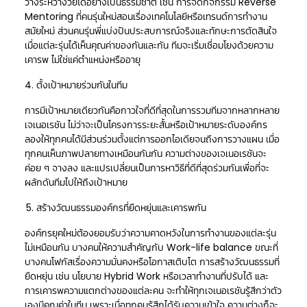
ว่างระหว่างวัยได้อย่างเป็นธรรมชาติ เช่น การจัดกิจกรรม Reverse
Mentoring ที่คนรุ่นใหม่สอนเรื่องเทคโนโลยีหรือเทรนด์การทำงาน
สมัยใหม่ ส่วนคนรุ่นพี่แบ่งปันประสบการณ์จริงและทักษะการตัดสินใจ
เมื่อแต่ละรุ่นได้เห็นคุณค่าของกันและกัน ทีมจะเริ่มเชื่อมโยงด้วยความ
เคารพ ไม่ใช่แค่ตำแหน่งหรืออายุ
ตั้งเป้าหมายร่วมกันในทีม
การมีเป้าหมายเดียวกันคือกาวใจที่ดีที่สุดในการรวมทีมจากหลากหลาย
เจเนอเรชัน ไม่ว่าจะเป็นโครงการระยะสั้นหรือเป้าหมายระดับองค์กร
ลองให้ทุกคนได้มีส่วนร่วมตั้งแต่การออกไอเดียจนถึงการวางแผน เมื่อ
ทุกคนเห็นภาพปลายทางเหมือนกันกัน ความต่างของเจเนอเรชันจะ
ค่อย ๆ จางลง และแปรเปลี่ยนเป็นการหาวิธีที่ดีที่สุดร่วมกันเพื่อที่จะ
ผลักดันทีมไปให้ถึงเป้าหมาย
สร้างวัฒนธรรมองค์กรที่ยืดหยุ่นและเคารพกัน
องค์กรยุคใหม่ต้องยอมรับว่าความคาดหวังในการทำงานของแต่ละรุ่น
ไม่เหมือนกัน บางคนให้ความสำคัญกับ Work-life balance ขณะที่
บางคนโฟกัสเรื่องความมั่นคงหรือโอกาสเติบโต การสร้างวัฒนธรรมที่
ยืดหยุ่น เช่น นโยบาย Hybrid Work หรือเวลาทำงานที่ปรับได้ และ
การเคารพความแตกต่างของแต่ละคน จะทำให้ทุกเจเนอเรชันรู้สึกว่าตัว
เองมีคุณค่าในทีม เพราะเมื่อทุกคนรู้สึกได้รับความเข้าใจ ความต่างก็จะ