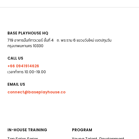
BASE PLAYHOUSE HQ
719 อาคารมิ้นท์ทาวเวอร์ ชั้นที่ 4 ถ. พระราม 6 แขวงวังใหม่ เขตปทุมวัน
กรุงเทพมหานคร 10330
CALL US
+66 0941914626
เวลาทำการ 10.00-19.00
EMAIL US
connect@baseplayhouse.co
IN-HOUSE TRAINING
PROGRAM
Top Sales Series
Young Talent Development