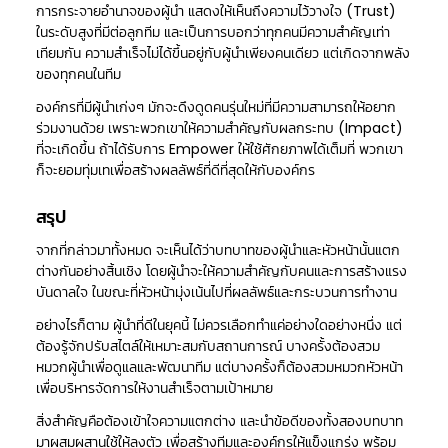
การกระจายอำนาจของผู้นำ แสดงให้เห็นถึงความไว้วางใจ (Trust)
ในระดับสูงที่มีต่อลูกทีม และเป็นการบอกว่าทุกคนมีความสำคัญเท่า
เทียมกัน ความสำเร็จไม่ได้ขึ้นอยู่กับผู้นำเพียงคนเดียว แต่เกิดจากพลัง
ของทุกคนในทีม
องค์กรที่มีผู้นำเก่งๆ มักจะดึงดูดคนรุ่นใหม่ที่มีความสามารถให้อยาก
ร่วมงานด้วย เพราะพวกเขาให้ความสำคัญกับผลกระทบ (Impact)
ที่จะเกิดขึ้น ถ้าได้รับการ Empower ให้ใช้ศักยภาพได้เต็มที่ พวกเขา
ก็จะยอมทุ่มเทเพื่อสร้างผลลัพธ์ที่ดีที่สุดให้กับองค์กร
สรุป
จากที่กล่าวมาทั้งหมด จะเห็นได้ว่าบทบาทของผู้นำและหัวหน้านั้นแตก
ต่างกันอย่างสิ้นเชิง โดยผู้นำจะให้ความสำคัญกับคนและการสร้างแรง
บันดาลใจ ในขณะที่หัวหน้ามุ่งเน้นไปที่ผลลัพธ์และกระบวนการทำงาน
อย่างไรก็ตาม ผู้นำที่ดีในยุคนี้ ไม่ควรเลือกทำแค่อย่างใดอย่างหนึ่ง แต่
ต้องรู้จักปรับสไตล์ให้เหมาะสมกับสถานการณ์ บางครั้งต้องสวม
หมวกผู้นำเพื่อดูแลและพัฒนาทีม แต่บางครั้งก็ต้องสวมหมวกหัวหน้า
เพื่อบริหารจัดการให้งานสำเร็จตามเป้าหมาย
สิ่งสำคัญคือต้องเข้าใจความแตกต่าง และนำข้อดีของทั้งสองบทบาท
มาผสมผสานใช้ให้ลงตัว เพื่อสร้างทีมและองค์กรให้แข็งแกร่ง พร้อม