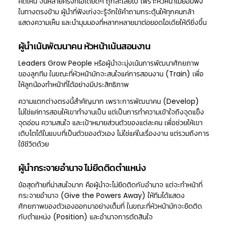
คิดเห็น จนหลายครั้งที่ไอเดียดีๆ ถูกละเลยไป เพราะหัวหน้าไม่ยอมฟัง
ในทางตรงข้าม ผู้นำที่ฟังเก่งจะรู้จักใช้คำถามกระตุ้นให้ทุกคนกล้า
แสดงความเห็น และนำมุมมองที่หลากหลายมาต่อยอดไอเดียให้ดียิ่งขึ้น
ผู้นำเน้นพัฒนาคน หัวหน้าเน้นสอนงาน
Leaders Grow People หรือผู้นำจะมุ่งเน้นการพัฒนาศักยภาพ
ของลูกทีม ในขณะที่หัวหน้ามักจะสนใจแค่การสอนงาน (Train) เพื่อ
ให้ลูกน้องทำหน้าที่ได้อย่างมีประสิทธิภาพ
ความแตกต่างตรงนี้สำคัญมาก เพราะการพัฒนาคน (Develop)
ไม่ใช่แค่การสอนให้เขาทำงานเป็น แต่เป็นการทำความเข้าใจถึงจุดแข็ง
จุดอ่อน ความสนใจ และเป้าหมายส่วนตัวของแต่ละคน เพื่อช่วยให้เขา
เติบโตได้ในแบบที่เป็นตัวของตัวเอง ไม่ใช่แค่ในเรื่องงาน แต่รวมถึงการ
ใช้ชีวิตด้วย
ผู้นำกระจายอำนาจ ไม่ยึดติดตำแหน่ง
ข้อสุดท้ายที่น่าสนใจมาก คือผู้นำจะไม่ยึดติดกับอำนาจ แต่จะทำหน้าที่
กระจายอำนาจ (Give the Powers Away) ให้ทีมได้แสดง
ศักยภาพของตัวเองออกมาอย่างเต็มที่ ในขณะที่หัวหน้ามักจะยึดติด
กับตำแหน่ง (Position) และอำนาจการตัดสินใจ