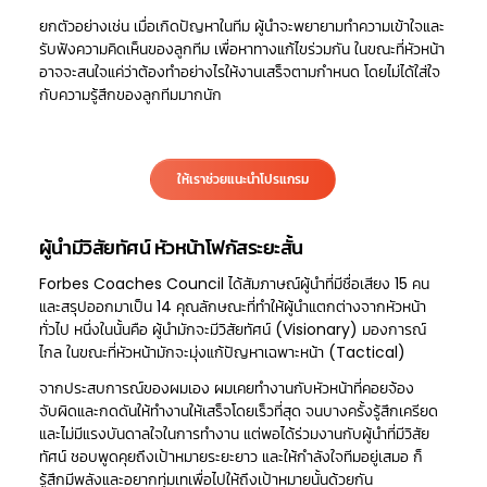
ยกตัวอย่างเช่น เมื่อเกิดปัญหาในทีม ผู้นำจะพยายามทำความเข้าใจและ
รับฟังความคิดเห็นของลูกทีม เพื่อหาทางแก้ไขร่วมกัน ในขณะที่หัวหน้า
อาจจะสนใจแค่ว่าต้องทำอย่างไรให้งานเสร็จตามกำหนด โดยไม่ได้ใส่ใจ
กับความรู้สึกของลูกทีมมากนัก
ให้เราช่วยแนะนำโปรแกรม
ผู้นำมีวิสัยทัศน์ หัวหน้าโฟกัสระยะสั้น
Forbes Coaches Council ได้สัมภาษณ์ผู้นำที่มีชื่อเสียง 15 คน
และสรุปออกมาเป็น 14 คุณลักษณะที่ทำให้ผู้นำแตกต่างจากหัวหน้า
ทั่วไป หนึ่งในนั้นคือ ผู้นำมักจะมีวิสัยทัศน์ (Visionary) มองการณ์
ไกล ในขณะที่หัวหน้ามักจะมุ่งแก้ปัญหาเฉพาะหน้า (Tactical)
จากประสบการณ์ของผมเอง ผมเคยทำงานกับหัวหน้าที่คอยจ้อง
จับผิดและกดดันให้ทำงานให้เสร็จโดยเร็วที่สุด จนบางครั้งรู้สึกเครียด
และไม่มีแรงบันดาลใจในการทำงาน แต่พอได้ร่วมงานกับผู้นำที่มีวิสัย
ทัศน์ ชอบพูดคุยถึงเป้าหมายระยะยาว และให้กำลังใจทีมอยู่เสมอ ก็
รู้สึกมีพลังและอยากทุ่มเทเพื่อไปให้ถึงเป้าหมายนั้นด้วยกัน