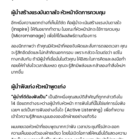
ผู้นำสร้างแรงบันดาลใจ หัวหน้าจัดการควบคุม
อีกหนึ่งความแตกต่างที่เห็นได้ชัด คือผู้นำจะเน้นสร้างแรงบันดาลใจ
(Inspire) ให้ทีมอยากทำตาม ในขณะที่หัวหน้ามักจะใช้การควบคุม
(Micromanage) เพื่อให้ได้ผลลัพธ์ตามต้องการ
ลองนึกภาพว่า ถ้าคุณมีหัวหน้าที่คอยจับผิดและสั่งการตลอดเวลา คุณ
จะรู้สึกอึดอัดและไม่กล้าคิดนอกกรอบ เพราะกลัวจะโดนต่อว่า แต่ใน
ทางกลับกัน ถ้ามีผู้นำที่เชื่อมั่นในตัวคุณ ให้อิสระในการคิดและลงมือทำ
คอยให้กำลังใจเวลาล้มเหลว คุณจะรู้สึกมีพลังและกล้าลองทำสิ่งใหม่ๆ
มากขึ้น
ผู้นำฟังเก่ง หัวหน้าพูดเก่ง
"ผู้นำที่ดีต้องฟังเป็น"
เป็นอีกหนึ่งคุณสมบัติสำคัญที่ถูกกล่าวถึงใน
14 ข้อแตกต่างระหว่างผู้นำกับหัวหน้า การฟังในที่นี้ไม่ใช่แค่การนั่งฟัง
เฉยๆ แต่เป็นการฟังอย่างตั้งใจ (Active Listening) เพื่อทำความ
เข้าใจความรู้สึกและมุมมองของอีกฝ่ายอย่างแท้จริง
ผมเคยเจอหัวหน้าที่ชอบพูดมากกว่าฟัง เวลาประชุมทีไรมักจะออก
ความเห็นของตัวเองฝ่ายเดียว โดยไม่เปิดโอกาสให้คนอื่นได้แสดงความ