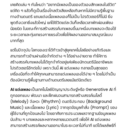
เคยคิดเล่น ๆ กันไหมว่า “อยากมีเพลงเป็นของตัวเองสักเพลงในชีวิต”
แต่คิด ๆ แล้วก็ดูเป็นเรื่องไกลตัวเสียเหลือเกินหากไม่มีความรู้พื้นฐาน
ทางด้านดนตรี แถมแต่งเนื้อเพลงเองก็ไม่เป็น โปรดิวเซอร์ก็ไม่มี ยิ่ง
พูดถึงเวลายิ่งแล้วใหญ่ แค่ใช้ชีวิตแต่ละวันก็เหลือเวลาพักผ่อนเพียง
น้อยนิด ในขณะที่การสร้างสรรค์บทเพลงขึ้นมาหนึ่งบทเพลงจะต้องใช้
ระยะเวลาและทุ่มเทแรงกายแรงใจเพื่อให้ผลงานออกมาสมบูรณ์แบบ
มากที่สุด
แต่ในปัจจุบัน โลกของเราได้ก้าวเข้าสู่ยุคเทคโนโลยีอย่างแท้จริงและ
สามารถก้าวข้ามผ่านข้อจำกัดต่าง ๆ ได้อย่างง่ายดาย ทำให้การ
สร้างสรรค์บทเพลงไม่ได้ถูกจำกัดอยู่แค่เพียงนักดนตรีมืออาชีพและ
โปรดิวเซอร์อีกต่อไป เพราะวันนี้ AI แต่งเพลง กลายเป็นสุดยอด
เครื่องมือที่จะทำให้ทุกคนสามารถแต่งเพลงเองได้ง่าย ๆ โดยไม่จำเป็น
ต้องมีความรู้พื้นฐานทางด้านดนตรีเลยแม้แต่นิดเดียว
AI แต่งเพลง
เป็นเทคโนโลยีปัญญาประดิษฐ์หรือ
Generative AI
ที่
ถูกออกแบบ พัฒนา และฝึกฝนจนสามารถสร้างสรรค์เมโลดี้
(Melody) จังหวะ (Rhythm) ดนตรีประกอบ (Background
Music) และเนื้อเพลง (Lyric) จากชุดข้อมูลคำสั่ง (Prompt) ของ
ผู้ใช้งานที่ถูกป้อนลงไป โดยอาศัยการประมวลผลจากฐานข้อมูลเพลง
นับล้าน ๆ บทเพลงและหลากหลายแนวดนตรี เพื่อให้ AI แต่งเพลง
สามารถสร้างสรรค์ผลงานออกมาในระยะเวลาไม่กี่นาที แต่ได้ผลลัพธ์ที่