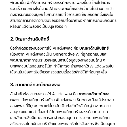
พัฒนาขึ้นเพื่อให้สามารถสร้างสรรค์ผลงานเพลงขึ้นมาใหม่ได้อย่าง
รวดเร็ว แต่อย่างไรก็ตาม AI แต่งเพลงก็ยังมีข้อจำกัดในด้านการเข้า
ถึงอารมณ์ของมนุษย์ ไม่สามารถเข้าใจอารมณ์ที่ละเอียดลึกซึ้งและไม่
สามารถถ่ายทอดความซับซ้อนออกมาได้มากพอหากเทียบกับนักดนตรี
หรือนักแต่งเพลงซึ่งเป็นมนุษย์จริง ๆ
2. ปัญหาด้านลิขสิทธิ์
ข้อจำกัดข้อสองของการใช้ AI แต่งเพลง คือ
ปัญหาด้านลิขสิทธิ์
เนื่องจาก AI แต่งเพลงเป็น Generative AI ที่ถูกออกแบบและ
พัฒนามาจากการประมวลผลบนฐานข้อมูลของเพลงนับล้าน ๆ
บทเพลงบนโลกอินเทอร์เน็ต ทำให้การจะนำเพลงที่ใช้ AI แต่งเพลงไป
ใช้งานในเชิงพาณิชย์ควรตรวจสอบเรื่องลิขสิทธิ์ให้ดีก่อนทุกครั้ง
3. ขาดเอกลักษณ์ของเพลง
ข้อจำกัดข้อสามของการใช้ AI แต่งเพลง คือ
ขาดเอกลักษณ์ของ
เพลง
แม้เพลงที่ถูกสร้างด้วย AI แต่งเพลง Suno จะมีองค์ประกอบ
ของเพลงที่มีคุณภาพ แต่นั่นกลับเป็นข้อจำกัดข้อใหญ่ เพราะความ
สมบูรณ์แบบเหล่านั้นจะทำให้บทเพลงที่ถูกสร้างสรรค์ออกมาขาด
เอกลักษณ์ซึ่งมีผลต่อการจดจำของมนุษย์ ต่างจากบทเพลงที่ถูก
สร้างสรรค์โดยนักดนตรี นักแต่งเพลง หรือโปรดิวเซอร์ ซึ่งเป็นมนุษย์