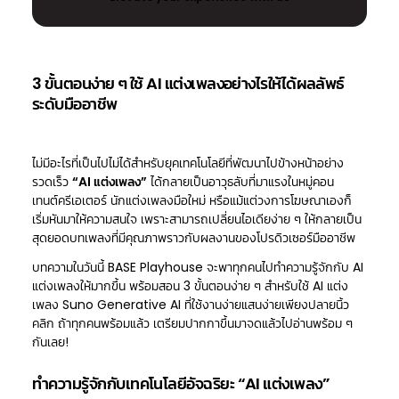
3 ขั้นตอนง่าย ๆ ใช้ AI แต่งเพลงอย่างไรให้ได้ผลลัพธ์
ระดับมืออาชีพ
ไม่มีอะไรที่เป็นไปไม่ได้สำหรับยุคเทคโนโลยีที่พัฒนาไปข้างหน้าอย่าง
รวดเร็ว
“AI แต่งเพลง”
ได้กลายเป็นอาวุธลับที่มาแรงในหมู่คอน
เทนต์ครีเอเตอร์ นักแต่งเพลงมือใหม่ หรือแม้แต่วงการโฆษณาเองก็
เริ่มหันมาให้ความสนใจ เพราะสามารถเปลี่ยนไอเดียง่าย ๆ ให้กลายเป็น
สุดยอดบทเพลงที่มีคุณภาพราวกับผลงานของโปรดิวเซอร์มืออาชีพ
บทความในวันนี้ BASE Playhouse จะพาทุกคนไปทำความรู้จักกับ AI
แต่งเพลงให้มากขึ้น พร้อมสอน 3 ขั้นตอนง่าย ๆ สำหรับใช้ AI แต่ง
เพลง Suno Generative AI ที่ใช้งานง่ายแสนง่ายเพียงปลายนิ้ว
คลิก ถ้าทุกคนพร้อมแล้ว เตรียมปากกาขึ้นมาจดแล้วไปอ่านพร้อม ๆ
กันเลย!
ทำความรู้จักกับเทคโนโลยีอัจฉริยะ “AI แต่งเพลง”