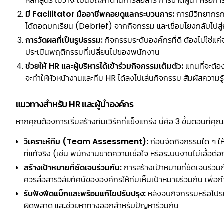
หลักสูตร ไม่ว่าจะเป็นปัญหาด้านการสื่อสาร การขาดผู้นำ หร
มี Facilitator มืออาชีพคอยดูแลกระบวนการ:
การมีวิทยากรกระ
ได้ถอดบทเรียน (Debrief) จากกิจกรรม และเชื่อมโยงกลับไปสู่ก
การวัดผลที่เป็นรูปธรรม:
กิจกรรมระดับองค์กรที่ดี ต้องไม่ใช่
ประเมินพฤติกรรมที่เปลี่ยนไปของพนักงาน
ช่วยให้ HR และผู้บริหารได้เข้าร่วมกิจกรรมเต็มตัว:
แทนที่จะต้อ
จะทำให้หัวหน้างานและทีม HR ได้ลงไปเล่นกิจกรรม สัมผัสความ
แนวทางสำหรับ HR และผู้นำองค์กร
หากคุณต้องการเริ่มสร้างทีมเวิร์คที่แข็งแกร่ง นี่คือ 3 ขั้นตอนที่ค
วิเคราะห์ทีม (Team Assessment):
ก่อนจัดกิจกรรมใด ๆ ใ
ที่แท้จริง (เช่น พนักงานขาดความเชื่อใจ หรือระบบงานไม่เอื้อต
สร้างเป้าหมายที่ชัดเจนร่วมกัน:
การสร้างเป้าหมายที่ชัดเจนร่วม
ควรสื่อสารวิสัยทัศน์ขององค์กรให้ทีมเห็นเป้าหมายร่วมกัน เ
รับฟังฟีดแบ็กและพร้อมแก้ไขปรับปรุง:
หลังจบกิจกรรมหรือโปรเจ
ผิดพลาด และช่วยหาทางออกสำหรับปัญหาร่วมกัน