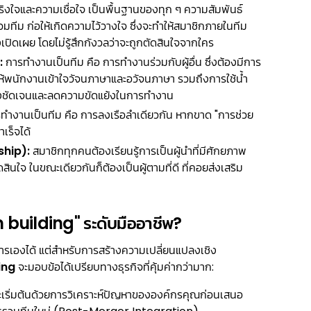
งใจและความเชื่อใจ เป็นพื้นฐานของทุก ๆ ความสัมพันธ์
ทีม ก่อให้เกิดความไว้วางใจ ซึ่งจะทำให้สมาชิกภายในทีม
ิดเผย โดยไม่รู้สึกกังวลว่าจะถูกตัดสินใจจากใคร
:
การทำงานเป็นทีม คือ การทำงานร่วมกับผู้อื่น ซึ่งต้องมีการ
ห้พนักงานเข้าใจวัจนภาษาและอวัจนภาษา รวมถึงการใช้น้ำ
่างชัดเจนและลดความขัดแย้งในการทํางาน
ทํางานเป็นทีม คือ การลงเรือลำเดียวกัน หากขาด "การช่วย
เร็จได้
ship):
สมาชิกทุกคนต้องเรียนรู้การเป็นผู้นำที่มีศักยภาพ
ใจ ในขณะเดียวกันก็ต้องเป็นผู้ตามที่ดี ที่คอยส่งเสริม
m building" ระดับมืออาชีพ?
เองได้ แต่สำหรับการสร้างความเปลี่ยนแปลงเชิง
ing
จะมอบข้อได้เปรียบทางธุรกิจที่คุ้มค่ากว่ามาก:
จะเริ่มต้นด้วยการวิเคราะห์ปัญหาขององค์กรคุณก่อนเสนอ