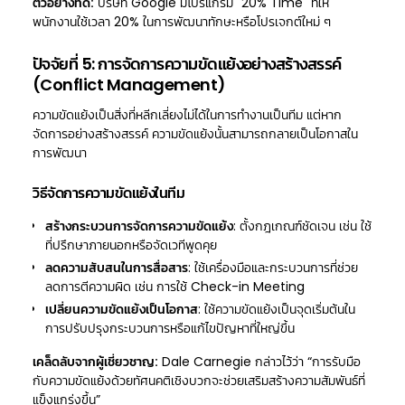
ตัวอย่างที่ดี:
บริษัท Google มีโปรแกรม "20% Time" ที่ให้
พนักงานใช้เวลา 20% ในการพัฒนาทักษะหรือโปรเจกต์ใหม่ ๆ
ปัจจัยที่ 5: การจัดการความขัดแย้งอย่างสร้างสรรค์
(Conflict Management)
ความขัดแย้งเป็นสิ่งที่หลีกเลี่ยงไม่ได้ในการทำงานเป็นทีม แต่หาก
จัดการอย่างสร้างสรรค์ ความขัดแย้งนั้นสามารถกลายเป็นโอกาสใน
การพัฒนา
วิธีจัดการความขัดแย้งในทีม
สร้างกระบวนการจัดการความขัดแย้ง
: ตั้งกฎเกณฑ์ชัดเจน เช่น ใช้
ที่ปรึกษาภายนอกหรือจัดเวทีพูดคุย
ลดความสับสนในการสื่อสาร
: ใช้เครื่องมือและกระบวนการที่ช่วย
ลดการตีความผิด เช่น การใช้ Check-in Meeting
เปลี่ยนความขัดแย้งเป็นโอกาส
: ใช้ความขัดแย้งเป็นจุดเริ่มต้นใน
การปรับปรุงกระบวนการหรือแก้ไขปัญหาที่ใหญ่ขึ้น
เคล็ดลับจากผู้เชี่ยวชาญ:
Dale Carnegie กล่าวไว้ว่า “การรับมือ
กับความขัดแย้งด้วยทัศนคติเชิงบวกจะช่วยเสริมสร้างความสัมพันธ์ที่
แข็งแกร่งขึ้น”